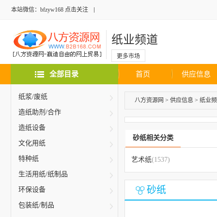
本站微信：bfzyw168 点击关注
纸业频道
更多市场
全部目录
首页
供应信息
纸浆/废纸
八方资源网
>
供应信息
>
纸业频
造纸助剂/合作
造纸设备
砂纸相关分类
文化用纸
特种纸
艺术纸
(1537)
生活用纸/纸制品
砂纸
环保设备
包装纸/制品