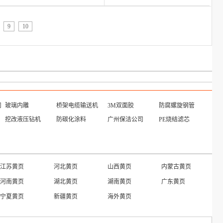
9
10
司
玻璃内雕
桥架电缆输送机
3M双面胶
防腐螺旋钢管
挖改液压钻机
防碳化涂料
广州保洁公司
PE烧结滤芯
海外产品
宁夏产品
江苏产品
上海产品
山东产品
黑龙江产品
河北产品
澳门产品
安徽产品
广东产品
陕西产品