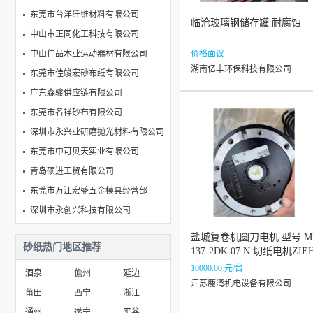
东莞市台洋纤维材料有限公司
临沧玻璃钢储存罐 耐腐蚀
中山市正同化工科技有限公司
中山佳品木业运动器材有限公司
价格面议
湖南亿丰环保科技有限公司
东莞市佳竣宏砂布纸有限公司
广东森骏供应链有限公司
东莞市名祥砂布有限公司
深圳市永兴业研磨抛光材料有限公司
东莞市中可贝天实业有限公司
青岛硕进工贸有限公司
东莞市万江宏盛五金模具经营部
深圳市永创兴科技有限公司
芜湖蒙特奇商贸有限公司
盐城复卷机圆刀电机 型号 M
砂纸热门地区推荐
苏州中易达研磨材料有限公司
137-2DK 07.N 切纸电机ZIE
L+ABEGG MK137-2DK.15.
10000.00 元/台
扬中市利华砂布有限公司
酒泉
儋州
延边
江苏鹿湾机电设备有限公司
莆田
西宁
浙江
通州
遂宁
平谷