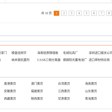
共 10 页
1
2
3
4
5
6
7
8
烤漆门
楼盘挂网字
海南轻质隔墙板
毛绒玩具厂
深圳进口报关公
构
纳米银抗菌剂
UASB三相分离器
德国阳光蓄电池厂
进口焊材供应商
天津产品
香港产品
西藏产品
重庆产品
甘肃产品
浙江产品
海南产品
新疆产品
内蒙古产品
福建产品
辽宁产品
广西产品