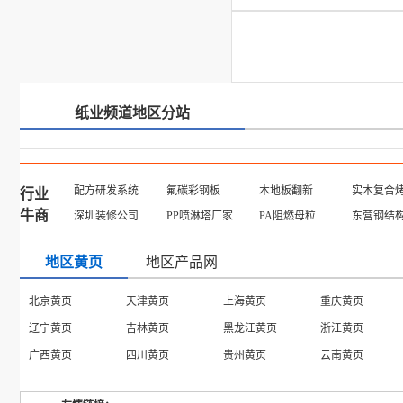
纸业频道地区分站
配方研发系统
氟碳彩钢板
木地板翻新
实木复合
行业
牛商
深圳装修公司
PP喷淋塔厂家
PA阻燃母粒
东营钢结
地区黄页
地区产品网
河南产品
湖南产品
吉林产品
山西产品
云南产品
湖北产品
贵州产品
北京产品
四川产品
台湾产品
江西产品
青海产品