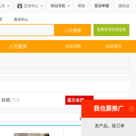
八方
互动中心
网站导航
帮助
投诉举报
国际站
页
资讯中心
免费发布砂纸信息
八方服务
砂纸求购
砂纸黄页
砂纸
(753)
显示全部
我也要推广
X
砂纸求购信息
砂纸黄页
发产品，接订单