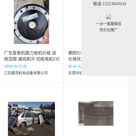
电话:15323843634
一对一客服微信
性价比推广
广东复卷机圆刀电机价格 适
朝阳923高温胶带供应 耐摩擦
用范围 通风制冷 切纸电机ZIE
价格优惠
HL+ABEGG MK137-2DK.15.
10000.00 元/台
89.00 元/卷
N
江苏鹿湾机电设备有限公司
东莞市织田电子有限公司