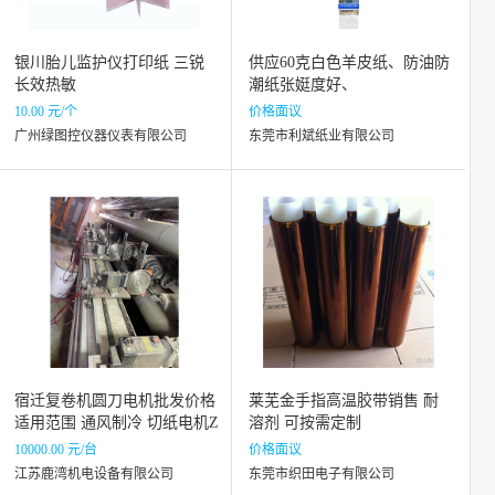
银川胎儿监护仪打印纸 三锐
供应60克白色羊皮纸、防油防
长效热敏
潮纸张娗度好、
10.00 元/个
价格面议
广州绿图控仪器仪表有限公司
东莞市利斌纸业有限公司
宿迁复卷机圆刀电机批发价格
莱芜金手指高温胶带销售 耐
适用范围 通风制冷 切纸电机Z
溶剂 可按需定制
IEHL+ABEGG MK137-2DK.1
10000.00 元/台
价格面议
5.N
江苏鹿湾机电设备有限公司
东莞市织田电子有限公司