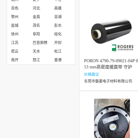
百色
河北
高雄
鄂州
金昌
澎湖
盐城
茂名
彭水
徐州
阜阳
绥化
江苏
巴音郭楞
开封
密云
天水
松江
南开
怒江
香港
PORON 4790-79-09021-04P 0
53 mm高密度缓震带 守护
价格面议
东莞市磐墨电子材料有限公司