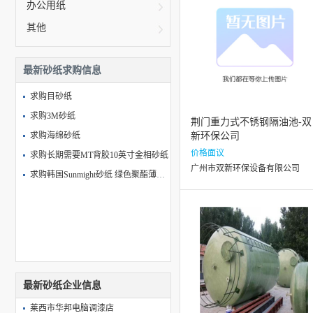
办公用纸
其他
最新砂纸求购信息
求购目砂纸
求购3M砂纸
荆门重力式不锈钢隔油池-双
求购海绵砂纸
新环保公司
价格面议
求购长期需要MT背胶10英寸金相砂纸
广州市双新环保设备有限公司
求购韩国Sunmight砂纸 绿色聚酯薄膜砂纸卷料 800# 1200# 1500#
最新砂纸企业信息
莱西市华邦电脑调漆店