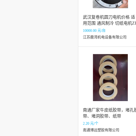
武汉复卷机圆刀电机价格 适
用范围 通风制冷 切纸电机ZI
HL+ABEGG MK137-2DK.15
10000.00 元/台
N
江苏鹿湾机电设备有限公司
南通厂家牛皮纸胶带，堵孔
带、堵洞胶带、纸带
2.20 元/个
南通博远塑胶有限公司